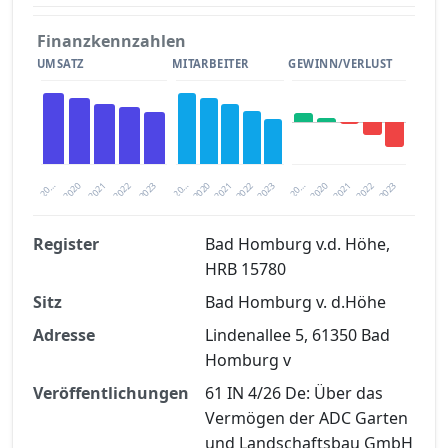
Finanzkennzahlen
UMSATZ
MITARBEITER
GEWINN/VERLUST
2020
20…
2022
20…
2022
2023
2023
2020
20…
2022
2023
2020
2021
2021
2021
Register
Bad Homburg v.d. Höhe,
HRB 15780
Finanzkennzahlen nach kostenloser
Sitz
Registrierung verfügbar
Bad Homburg v. d.Höhe
Adresse
Lindenallee 5, 61350 Bad
Jetzt kostenlos registrieren
Homburg v
Veröffentlichungen
61 IN 4/26 De: Über das
Vermögen der ADC Garten
und Landschaftsbau GmbH