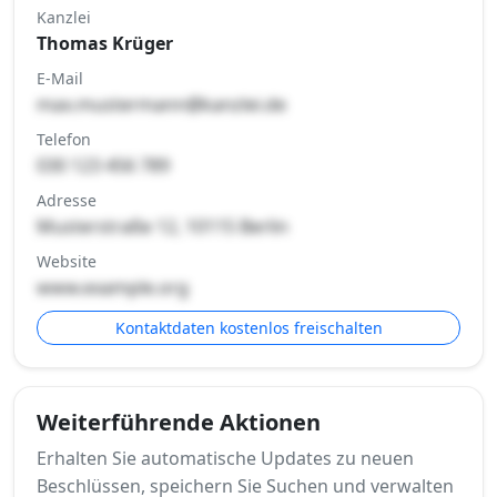
Kanzlei
Thomas Krüger
E-Mail
max.mustermann@kanzlei.de
Telefon
030 123 456 789
Adresse
Musterstraße 12, 10115 Berlin
Website
www.example.org
Kontaktdaten kostenlos freischalten
Weiterführende Aktionen
Erhalten Sie automatische Updates zu neuen
Beschlüssen, speichern Sie Suchen und verwalten