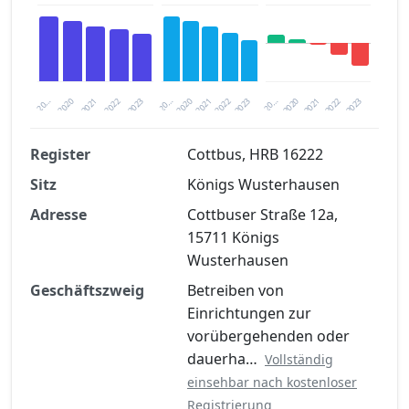
2023
2020
2020
20…
2022
2023
20…
2022
2021
2021
20…
2020
2021
2022
2023
Register
Cottbus, HRB 16222
Sitz
Königs Wusterhausen
Finanzkennzahlen nach kostenloser
Registrierung verfügbar
Adresse
Cottbuser Straße 12a,
15711 Königs
Jetzt kostenlos registrieren
Wusterhausen
Geschäftszweig
Betreiben von
Einrichtungen zur
vorübergehenden oder
dauerha…
Vollständig
einsehbar nach kostenloser
Registrierung