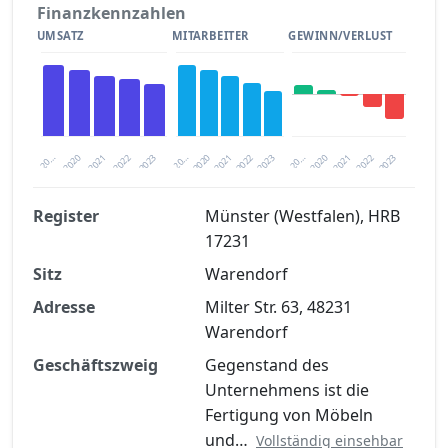
Finanzkennzahlen
UMSATZ
MITARBEITER
GEWINN/VERLUST
2020
20…
2022
20…
2022
2023
2023
2020
20…
2022
2023
2020
2021
2021
2021
Register
Münster (Westfalen), HRB
17231
Finanzkennzahlen nach kostenloser
Sitz
Registrierung verfügbar
Warendorf
Adresse
Milter Str. 63, 48231
Jetzt kostenlos registrieren
Warendorf
Geschäftszweig
Gegenstand des
Unternehmens ist die
Fertigung von Möbeln
und…
Vollständig einsehbar