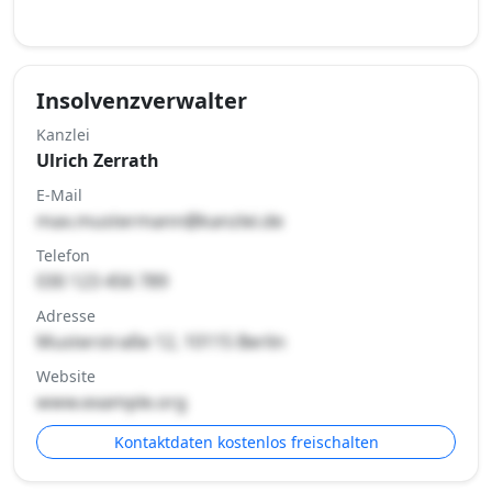
Insolvenzverwalter
Kanzlei
Ulrich Zerrath
E-Mail
max.mustermann@kanzlei.de
Telefon
030 123 456 789
Adresse
Musterstraße 12, 10115 Berlin
Website
www.example.org
Kontaktdaten kostenlos freischalten