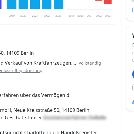
2019
2020
2021
2022
2023
2019
2020
2021
2022
2023
0
trierung verfügbar
0, 14109 Berlin
en
nd Verkauf von Kraftfahrzeugen.…
Vollständig
enloser Registrierung
erfahren über das Vermögen d.
bH, Neue Kreisstraße 50, 14109 Berlin,
en Geschäftsführer
Insolvenzverfahren DeBeBe
Amtsgericht Charlottenburg Handelsregister