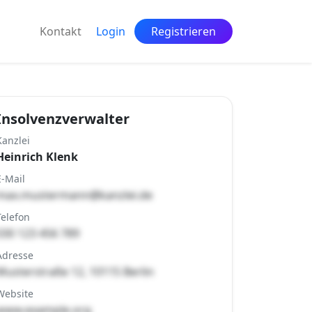
Kontakt
Login
Registrieren
Insolvenzverwalter
Kanzlei
Heinrich Klenk
E-Mail
max.mustermann@kanzlei.de
Telefon
030 123 456 789
Adresse
Musterstraße 12, 10115 Berlin
Website
www.example.org