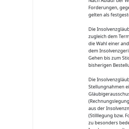
Nach Ablauf der W
Forderungen, gege
gelten als festgeste
Die Insolvenzgläub
zugleich dem Term
die Wahl einer and
dem Insolvenzgeri
Gehen bis zum Stic
bisherigen Bestell
Die Insolvenzgläub
Stellungnahmen ei
Gläubigerausschus
(Rechnungslegung 
aus der Insolvenz
(Stilllegung bzw.
zu besonders bed