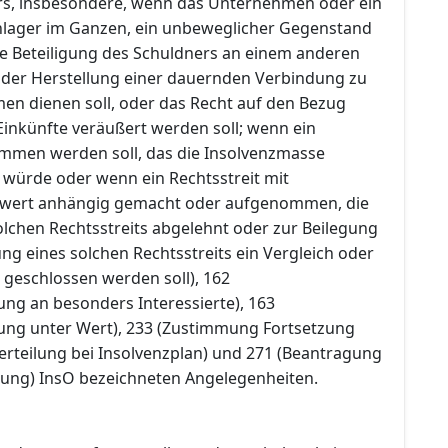
rs, insbesondere, wenn das Unternehmen oder ein
nlager im Ganzen, ein unbeweglicher Gegenstand
ie Beteiligung des Schuldners an einem anderen
der Herstellung einer dauernden Verbindung zu
n dienen soll, oder das Recht auf den Bezug
inkünfte veräußert werden soll; wenn ein
mmen werden soll, das die Insolvenzmasse
 würde oder wenn ein Rechtsstreit mit
itwert anhängig gemacht oder aufgenommen, die
lchen Rechtsstreits abgelehnt oder zur Beilegung
g eines solchen Rechtsstreits ein Vergleich oder
 geschlossen werden soll), 162
ung an besonders Interessierte), 163
ung unter Wert), 233 (Zustimmung Fortsetzung
rteilung bei Insolvenzplan) und 271 (Beantragung
tung) InsO bezeichneten Angelegenheiten.