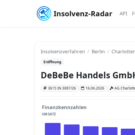
Insolvenz-Radar
API
F
Insolvenzverfahren
Berlin
Charlotten
Eröffnung
DeBeBe Handels Gmb
3615 IN 3087/26
16.06.2026
AG Charlotte
Finanzkennzahlen
UMSATZ