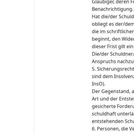
Gläubiger, deren F
Benachrichtigung.
Hat die/der Schuldn
obliegt es der/dem
die im schriftlich
beginnt, den Wide
dieser Frist gilt e
Die/der Schuldner/
Anspruchs nachzu
5. Sicherungsrech
sind dem Insolvenz
InsO).
Der Gegenstand, a
Art und der Entst
gesicherte Forderu
schuldhaft unterlä
entstehenden Schad
6. Personen, die 