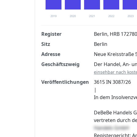
2019
2020
2021
2022
2023
Register
Berlin, HRB 17278
Sitz
Berlin
Finanzkennzahlen nach kostenloser Regis
Adresse
Neue Kreisstraße 5
Jetzt kostenlos registrier
Geschäftszweig
Der Handel, An- u
einsehbar nach kost
Veröffentlichungen
3615 IN 3087/26
|
In dem Insolvenzv
DeBeBe Handels Gm
vertreten durch d
Handels GmbH
Registergericht: 