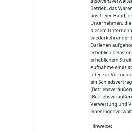
Insolvenzverwalte
Betrieb, das Ware
aus freier Hand, d
Unternehmen, die 
diesem Unternehme
wiederkehrender E
Darlehen aufgeno
erheblich belasten
erheblichem Stre
Aufnahme eines so
oder zur Vermeidun
ein Schiedsvertrag
(Betriebsveräußer
(Betriebsveräußer
Verwertung und Ve
einer Eigenverwal
Hinweise: