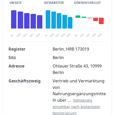
UMSATZ
MITARBEITER
GEWINN/VERLUST
2020
20…
2022
20…
2022
2023
2023
2020
20…
2022
2023
2020
2021
2021
2021
Register
Berlin, HRB 173019
Sitz
Berlin
Finanzkennzahlen nach kostenloser
Registrierung verfügbar
Adresse
Ohlauer Straße 43, 10999
Berlin
Jetzt kostenlos registrieren
Geschäftszweig
Vertrieb und Vermarktung
von
Nahrungsergänzungsmitte
ln über …
Vollständig
einsehbar nach kostenloser
Registrierung