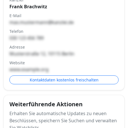
Frank Brachwitz
E-Mail
max.mustermann@kanzlei.de
Telefon
030 123 456 789
Adresse
Musterstraße 12, 10115 Berlin
Website
www.example.org
Kontaktdaten kostenlos freischalten
Weiterführende Aktionen
Erhalten Sie automatische Updates zu neuen
Beschlüssen, speichern Sie Suchen und verwalten
Sie Watchlists.