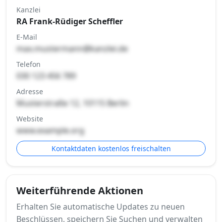
Kanzlei
RA Frank-Rüdiger Scheffler
E-Mail
max.mustermann@kanzlei.de
Telefon
030 123 456 789
Adresse
Musterstraße 12, 10115 Berlin
Website
www.example.org
Kontaktdaten kostenlos freischalten
Weiterführende Aktionen
Erhalten Sie automatische Updates zu neuen
Beschlüssen, speichern Sie Suchen und verwalten