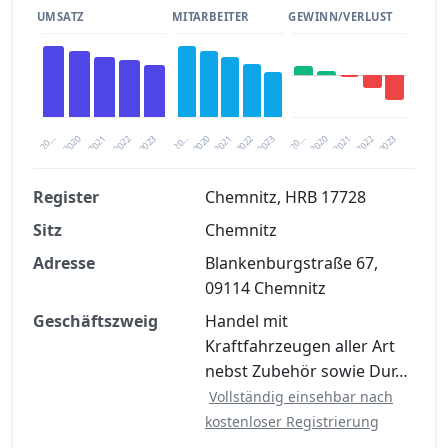
UMSATZ
MITARBEITER
GEWINN/VERLUST
2020
20…
2022
20…
2022
2023
2023
2020
20…
2022
2023
2020
2021
2021
2021
Register
Chemnitz, HRB 17728
Sitz
Chemnitz
Finanzkennzahlen nach kostenloser
Registrierung verfügbar
Adresse
Blankenburgstraße 67,
09114 Chemnitz
Jetzt kostenlos registrieren
Geschäftszweig
Handel mit
Kraftfahrzeugen aller Art
nebst Zubehör sowie Dur…
Vollständig einsehbar nach
kostenloser Registrierung