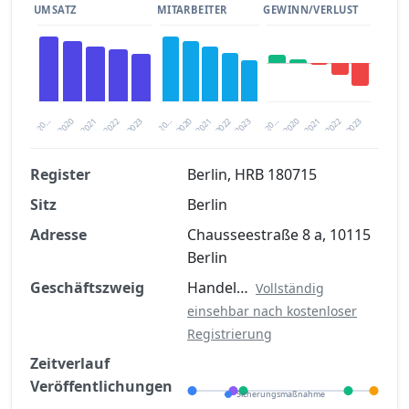
UMSATZ
MITARBEITER
GEWINN/VERLUST
2020
20…
2022
20…
2022
2023
2023
2020
20…
2022
2023
2020
2021
2021
2021
Register
Berlin, HRB 180715
Sitz
Berlin
Finanzkennzahlen nach kostenloser
Registrierung verfügbar
Adresse
Chausseestraße 8 a, 10115
Berlin
Jetzt kostenlos registrieren
Geschäftszweig
Handel…
Vollständig
einsehbar nach kostenloser
Registrierung
Zeitverlauf
Veröffentlichungen
Sicherungsmaßnahme
Eröffnung