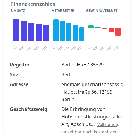
Finanzkennzahlen
UMSATZ
MITARBEITER
GEWINN/VERLUST
2020
20…
2022
20…
2022
2023
2023
2020
20…
2022
2023
2020
2021
2021
2021
Register
Berlin, HRB 185379
Sitz
Berlin
Finanzkennzahlen nach kostenloser
Registrierung verfügbar
Adresse
ehemals geschäftsansässig
Hauptstraße 66, 12159
Jetzt kostenlos registrieren
Berlin
Geschäftszweig
Die Erbringung von
Hoteldienstleistungen aller
Art, Abschlus…
Vollständig
einsehbar nach kostenloser