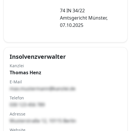
74 IN 34/22
Amtsgericht Münster,
07.10.2025
Insolvenzverwalter
Kanzlei
Thomas Henz
E-Mail
max.mustermann@kanzlei.de
Telefon
030 123 456 789
Adresse
Musterstraße 12, 10115 Berlin
Website