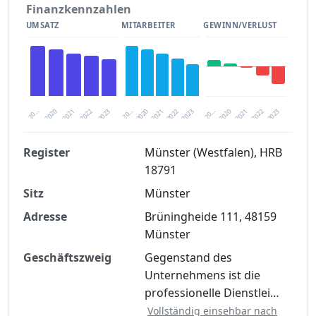
Finanzkennzahlen
UMSATZ
MITARBEITER
GEWINN/VERLUST
2020
20…
2022
20…
2022
2023
2023
2020
20…
2022
2023
2020
2021
2021
2021
Register
Münster (Westfalen), HRB
18791
Finanzkennzahlen nach kostenloser
Sitz
Registrierung verfügbar
Münster
Adresse
Brüningheide 111, 48159
Jetzt kostenlos registrieren
Münster
Geschäftszweig
Gegenstand des
Unternehmens ist die
professionelle Dienstlei…
Vollständig einsehbar nach