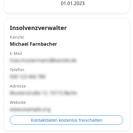
01.01.2023
Insolvenzverwalter
Kanzlei
Michael Farnbacher
E-Mail
max.mustermann@kanzlei.de
Telefon
030 123 456 789
Adresse
Musterstraße 12, 10115 Berlin
Website
www.example.org
Kontaktdaten kostenlos freischalten