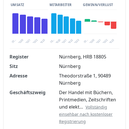
UMSATZ
MITARBEITER
GEWINN/VERLUST
2020
20…
2022
20…
2022
2023
2023
2020
20…
2022
2023
2020
2021
2021
2021
Register
Nürnberg, HRB 18805
Sitz
Nürnberg
Finanzkennzahlen nach kostenloser
Registrierung verfügbar
Adresse
Theodorstraße 1, 90489
Nürnberg
Jetzt kostenlos registrieren
Geschäftszweig
Der Handel mit Büchern,
Printmedien, Zeitschriften
und elekt…
Vollständig
einsehbar nach kostenloser
Registrierung