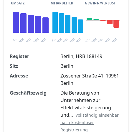
UMSATZ
MITARBEITER
GEWINN/VERLUST
2020
20…
2022
20…
2022
2023
2023
2020
20…
2022
2023
2020
2021
2021
2021
Register
Berlin, HRB 188149
Sitz
Berlin
Finanzkennzahlen nach kostenloser
Registrierung verfügbar
Adresse
Zossener Straße 41, 10961
Berlin
Jetzt kostenlos registrieren
Geschäftszweig
Die Beratung von
Unternehmen zur
Effektivitätssteigerung
und…
Vollständig einsehbar
nach kostenloser
Registrierung