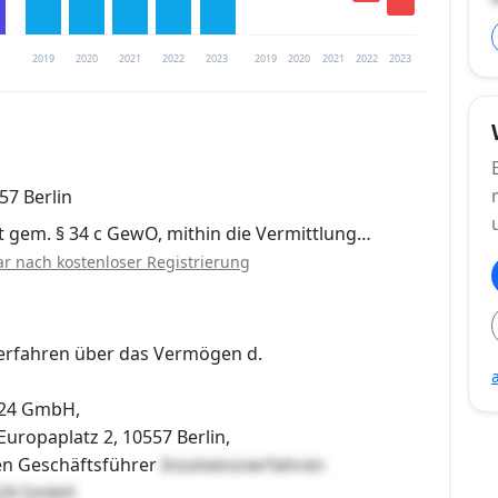
2019
2020
2021
2022
2023
2019
2020
2021
2022
2023
1
trierung verfügbar
57 Berlin
en
t gem. § 34 c GewO, mithin die Vermittlung…
ar nach kostenloser Registrierung
erfahren über das Vermögen d.
n24 GmbH,
Europaplatz 2, 10557 Berlin,
en Geschäftsführer
Insolvenzverfahren
n24 GmbH