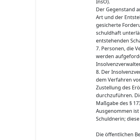
InsO).
Der Gegenstand an
Art und der Entst
gesicherte Forderu
schuldhaft unterlä
entstehenden Schad
7. Personen, die 
werden aufgeforde
Insolvenzverwalter 
8. Der Insolvenzve
dem Verfahren vo
Zustellung des Er
durchzuführen. Di
Maßgabe des § 173
Ausgenommen ist d
Schuldnerin; diese
Die öffentlichen 