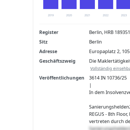
2019
2020
2021
2022
2023
Register
Berlin, HRB 18935
Sitz
Berlin
Finanzkennzahlen nach kostenloser Regis
Adresse
Europaplatz 2, 105
Jetzt kostenlos registrier
Geschäftszweig
Die Maklertätigkei
Vollständig einsehb
Veröffentlichungen
3614 IN 10736/25
|
In dem Insolvenzv
Sanierungshelde
REGUS - 8th Floor, 
vertreten durch d
Sanierungshelde