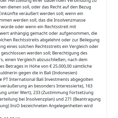
der Herstellung einer dauernden Verbindung zu
n dienen soll, oder das Recht auf den Bezug
inkünfte veräußert werden soll; wenn ein
mmen werden soll, das die Insolvenzmasse
 würde oder wenn ein Rechtsstreit mit
itwert anhängig gemacht oder aufgenommen, die
lchen Rechtsstreits abgelehnt oder zur Beilegung
g eines solchen Rechtsstreits ein Vergleich oder
g geschlossen werden soll; Berechtigung des
rs, einen Vergleich abzuschließen, nach dem
es Betrages in Höhe von € 25.000,00 sämtliche
ldnerin gegen die in Bali (Indonesien)
e PT International Bali Investments abgegolten
bsveräußerung an besonders Interessierte), 163
ung unter Wert), 233 (Zustimmung Fortsetzung
rteilung bei Insolvenzplan) und 271 (Beantragung
tung) InsO bezeichneten Angelegenheiten wird