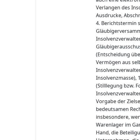
Verlangen des Ins
Ausdrucke, Abschr
4. Berichtstermin
Gläubigerversamml
Insolvenzverwalter
Gläubigerausschuss
(Entscheidung übe
Vermögen aus selb
Insolvenzverwalter
Insolvenzmasse), 
(Stilllegung bzw.
Insolvenzverwalter
Vorgabe der Ziels
bedeutsamen Rech
insbesondere, wen
Warenlager im Gan
Hand, die Beteili