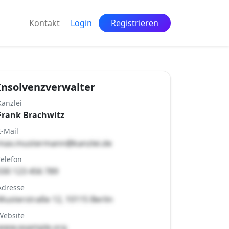
Kontakt
Login
Registrieren
Insolvenzverwalter
Kanzlei
Frank Brachwitz
E-Mail
max.mustermann@kanzlei.de
Telefon
030 123 456 789
Adresse
Musterstraße 12, 10115 Berlin
Website
www.example.org