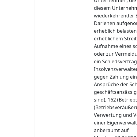
Unternehmen, die 
diesem Unternehme
wiederkehrender E
Darlehen aufgeno
erheblich belasten
erheblichem Stre
Aufnahme eines so
oder zur Vermeidun
ein Schiedsvertra
Insolvenzverwalte
gegen Zahlung ein
Ansprüche der Schu
geschäftsansässig
sind), 162 (Betrie
(Betriebsveräußer
Verwertung und Ve
einer Eigenverwal
anberaumt auf