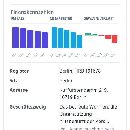
Finanzkennzahlen
UMSATZ
MITARBEITER
GEWINN/VERLUST
2020
20…
2022
20…
2022
2023
2023
2020
20…
2022
2023
2020
2021
2021
2021
Register
Berlin, HRB 191678
Sitz
Berlin
Finanzkennzahlen nach kostenloser
Registrierung verfügbar
Adresse
Kurfürstendamm 219,
10719 Berlin
Jetzt kostenlos registrieren
Geschäftszweig
Das betreute Wohnen, die
Unterstützung
hilfsbedürftiger Pers…
Vollständig einsehbar nach