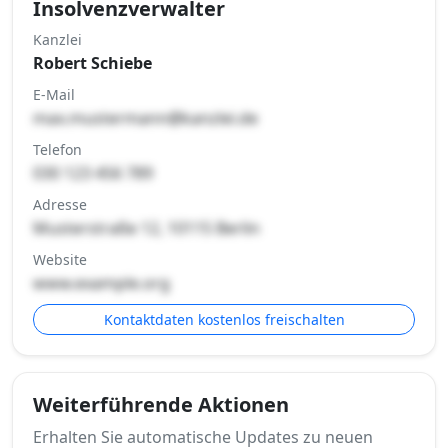
Insolvenzverwalter
Kanzlei
Robert Schiebe
E-Mail
max.mustermann@kanzlei.de
Telefon
030 123 456 789
Adresse
Musterstraße 12, 10115 Berlin
Website
www.example.org
Kontaktdaten kostenlos freischalten
Weiterführende Aktionen
Erhalten Sie automatische Updates zu neuen