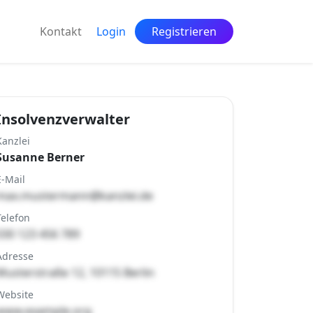
Kontakt
Login
Registrieren
Insolvenzverwalter
Kanzlei
Susanne Berner
E-Mail
max.mustermann@kanzlei.de
Telefon
030 123 456 789
Adresse
Musterstraße 12, 10115 Berlin
Website
www.example.org