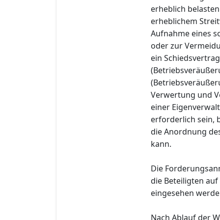
erheblich belasten
erheblichem Stre
Aufnahme eines so
oder zur Vermeidun
ein Schiedsvertrag
(Betriebsveräußer
(Betriebsveräußer
Verwertung und Ve
einer Eigenverwal
erforderlich sein,
die Anordnung des
kann.
Die Forderungsan
die Beteiligten au
eingesehen werde
Nach Ablauf der W