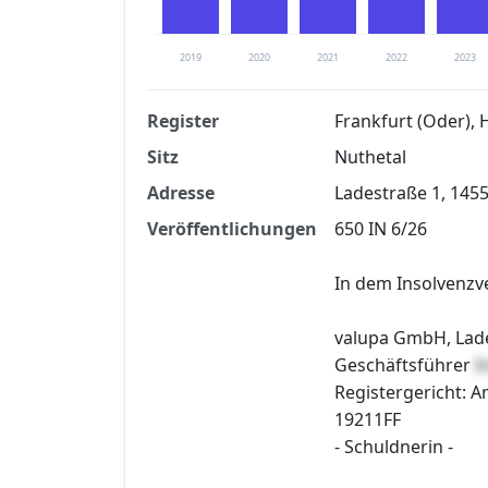
2019
2020
2021
2022
2023
Register
Frankfurt (Oder), 
Sitz
Nuthetal
Finanzkennzahlen nach kostenloser Regis
Adresse
Ladestraße 1, 145
Jetzt kostenlos registrier
Veröffentlichungen
650 IN 6/26
In dem Insolvenzv
valupa GmbH, Lade
Geschäftsführer
I
Registergericht: A
19211FF
- Schuldnerin -