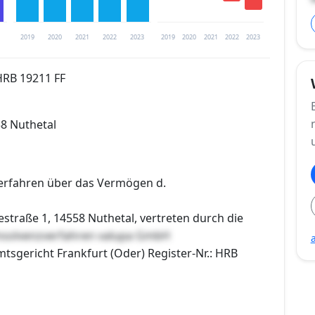
2019
2020
2021
2022
2023
2019
2020
2021
2022
2023
HRB 19211 FF
trierung verfügbar
58 Nuthetal
en
erfahren über das Vermögen d.
straße 1, 14558 Nuthetal, vertreten durch die
nsolvenzverfahren valupa GmbH
mtsgericht Frankfurt (Oder) Register-Nr.: HRB