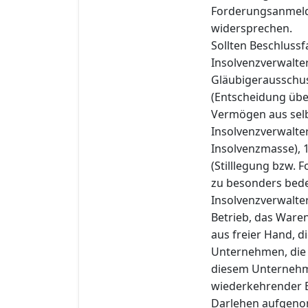
Forderungsanmeldu
widersprechen.
Sollten Beschluss
Insolvenzverwalter
Gläubigerausschuss
(Entscheidung übe
Vermögen aus selb
Insolvenzverwalter
Insolvenzmasse), 
(Stilllegung bzw.
zu besonders bed
Insolvenzverwalte
Betrieb, das Ware
aus freier Hand, d
Unternehmen, die 
diesem Unternehme
wiederkehrender E
Darlehen aufgeno