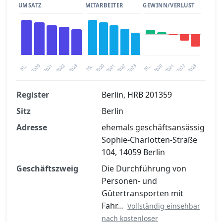
UMSATZ
MITARBEITER
GEWINN/VERLUST
2020
20…
2022
20…
2022
2023
2023
2020
20…
2022
2023
2020
2021
2021
2021
Register
Berlin, HRB 201359
Sitz
Berlin
Finanzkennzahlen nach kostenloser
Registrierung verfügbar
Adresse
ehemals geschäftsansässig
Sophie-Charlotten-Straße
Jetzt kostenlos registrieren
104, 14059 Berlin
Geschäftszweig
Die Durchführung von
Personen- und
Gütertransporten mit
Fahr…
Vollständig einsehbar
nach kostenloser