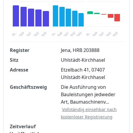
2020
20…
2022
20…
2022
2023
2023
2020
20…
2022
2023
2020
2021
2021
2021
Register
Jena, HRB 203888
Sitz
Uhlstädt-Kirchhasel
Finanzkennzahlen nach kostenloser
Registrierung verfügbar
Adresse
Etzelbach 41, 07407
Uhlstädt-Kirchhasel
Jetzt kostenlos registrieren
Geschäftszweig
Die Ausführung von
Bauleistungen jedweder
Art, Baumaschinenv…
Vollständig einsehbar nach
kostenloser Registrierung
Zeitverlauf