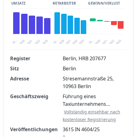
UMSATZ
MITARBEITER
GEWINN/VERLUST
2020
20…
2022
20…
2022
2023
2023
2020
20…
2022
2023
2020
2021
2021
2021
Register
Berlin, HRB 207677
Sitz
Berlin
Finanzkennzahlen nach kostenloser
Registrierung verfügbar
Adresse
Stresemannstraße 25,
10963 Berlin
Jetzt kostenlos registrieren
Geschäftszweig
Führung eines
Taxiunternehmens…
Vollständig einsehbar nach
kostenloser Registrierung
Veröffentlichungen
3615 IN 4604/25
|