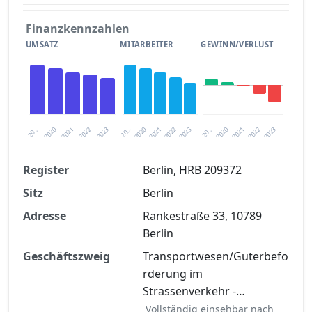
Finanzkennzahlen
UMSATZ
MITARBEITER
GEWINN/VERLUST
2020
20…
2022
20…
2022
2023
2023
2020
20…
2022
2023
2020
2021
2021
2021
Register
Berlin, HRB 209372
Sitz
Berlin
Finanzkennzahlen nach kostenloser
Registrierung verfügbar
Adresse
Rankestraße 33, 10789
Berlin
Jetzt kostenlos registrieren
Geschäftszweig
Transportwesen/Guterbefo
rderung im
Strassenverkehr -…
Vollständig einsehbar nach