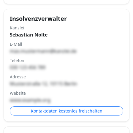
Insolvenzverwalter
Kanzlei
Sebastian Nolte
E-Mail
max.mustermann@kanzlei.de
Telefon
030 123 456 789
Adresse
Musterstraße 12, 10115 Berlin
Website
www.example.org
Kontaktdaten kostenlos freischalten