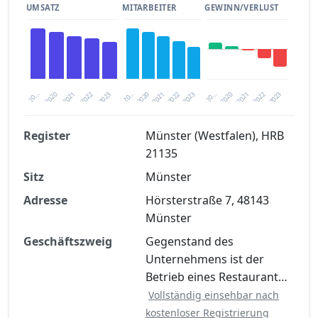
UMSATZ
MITARBEITER
GEWINN/VERLUST
2020
20…
2022
20…
2022
2023
2023
2020
20…
2022
2023
2020
2021
2021
2021
Register
Münster (Westfalen), HRB
21135
Finanzkennzahlen nach kostenloser
Sitz
Registrierung verfügbar
Münster
Adresse
Hörsterstraße 7, 48143
Jetzt kostenlos registrieren
Münster
Geschäftszweig
Gegenstand des
Unternehmens ist der
Betrieb eines Restaurant…
Vollständig einsehbar nach
kostenloser Registrierung