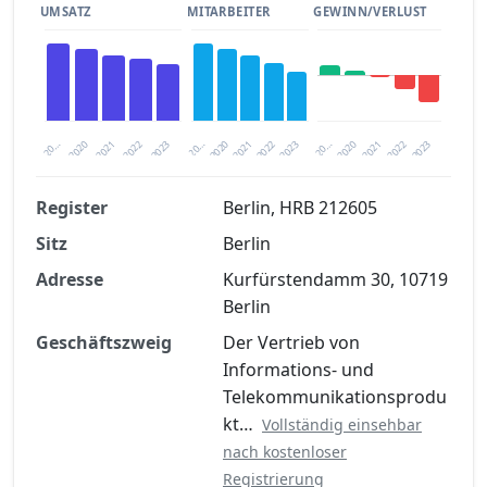
UMSATZ
MITARBEITER
GEWINN/VERLUST
2020
20…
2022
20…
2022
2023
2023
2020
20…
2022
2023
2020
2021
2021
2021
Register
Berlin, HRB 212605
Sitz
Berlin
Finanzkennzahlen nach kostenloser
Registrierung verfügbar
Adresse
Kurfürstendamm 30, 10719
Berlin
Jetzt kostenlos registrieren
Geschäftszweig
Der Vertrieb von
Informations- und
Telekommunikationsprodu
kt…
Vollständig einsehbar
nach kostenloser
Registrierung