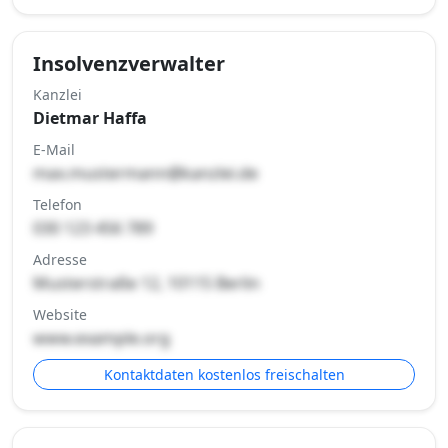
Insolvenzverwalter
Kanzlei
Dietmar Haffa
E-Mail
max.mustermann@kanzlei.de
Telefon
030 123 456 789
Adresse
Musterstraße 12, 10115 Berlin
Website
www.example.org
Kontaktdaten kostenlos freischalten