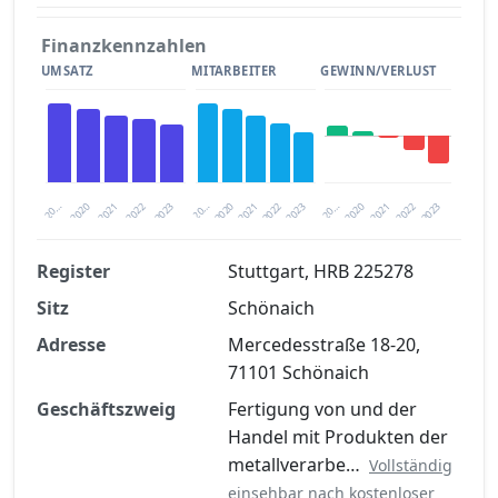
Finanzkennzahlen
UMSATZ
MITARBEITER
GEWINN/VERLUST
2020
20…
2022
20…
2022
2023
2023
2020
20…
2022
2023
2020
2021
2021
2021
Register
Stuttgart, HRB 225278
Sitz
Schönaich
Finanzkennzahlen nach kostenloser
Registrierung verfügbar
Adresse
Mercedesstraße 18-20,
71101 Schönaich
Jetzt kostenlos registrieren
Geschäftszweig
Fertigung von und der
Handel mit Produkten der
metallverarbe…
Vollständig
einsehbar nach kostenloser