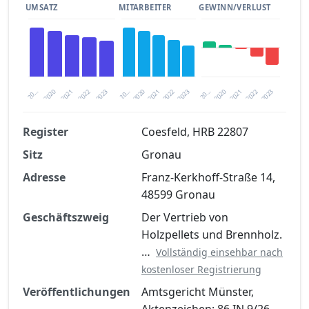
UMSATZ
MITARBEITER
GEWINN/VERLUST
2020
20…
2022
20…
2022
2023
2023
2020
20…
2022
2023
2020
2021
2021
2021
Register
Coesfeld, HRB 22807
Sitz
Gronau
Finanzkennzahlen nach kostenloser
Registrierung verfügbar
Adresse
Franz-Kerkhoff-Straße 14,
48599 Gronau
Jetzt kostenlos registrieren
Geschäftszweig
Der Vertrieb von
Holzpellets und Brennholz.
…
Vollständig einsehbar nach
kostenloser Registrierung
Veröffentlichungen
Amtsgericht Münster,
Aktenzeichen: 86 IN 9/26