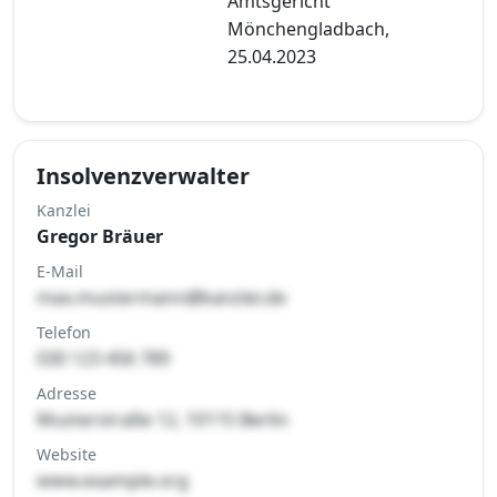
Amtsgericht
Mönchengladbach,
25.04.2023
Insolvenzverwalter
Kanzlei
Gregor Bräuer
E-Mail
max.mustermann@kanzlei.de
Telefon
030 123 456 789
Adresse
Musterstraße 12, 10115 Berlin
Website
www.example.org