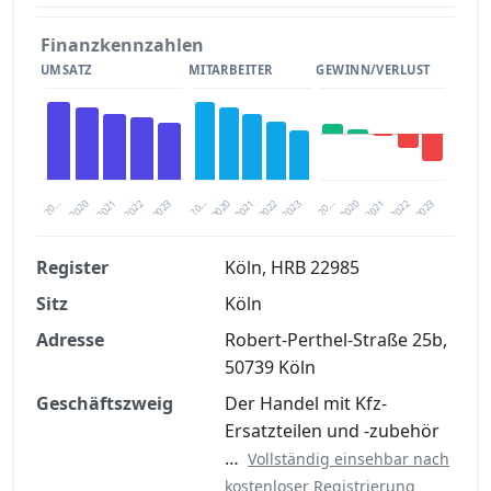
Finanzkennzahlen
UMSATZ
MITARBEITER
GEWINN/VERLUST
2020
20…
2022
20…
2022
2023
2023
2020
20…
2022
2023
2020
2021
2021
2021
Register
Köln, HRB 22985
Sitz
Köln
Finanzkennzahlen nach kostenloser
Registrierung verfügbar
Adresse
Robert-Perthel-Straße 25b,
50739 Köln
Jetzt kostenlos registrieren
Geschäftszweig
Der Handel mit Kfz-
Ersatzteilen und -zubehör
…
Vollständig einsehbar nach
kostenloser Registrierung