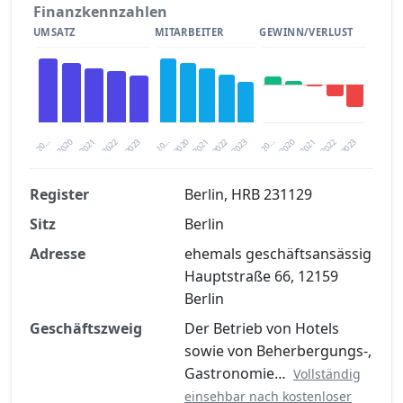
Finanzkennzahlen
UMSATZ
MITARBEITER
GEWINN/VERLUST
2020
20…
2022
20…
2022
2023
2023
2020
20…
2022
2023
2020
2021
2021
2021
Register
Berlin, HRB 231129
Sitz
Berlin
Finanzkennzahlen nach kostenloser
Registrierung verfügbar
Adresse
ehemals geschäftsansässig
Hauptstraße 66, 12159
Jetzt kostenlos registrieren
Berlin
Geschäftszweig
Der Betrieb von Hotels
sowie von Beherbergungs-,
Gastronomie…
Vollständig
einsehbar nach kostenloser