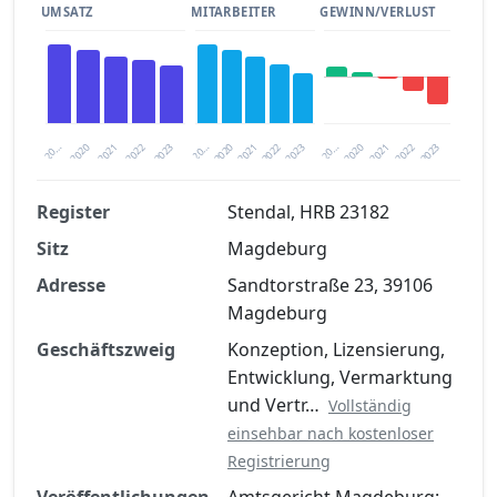
UMSATZ
MITARBEITER
GEWINN/VERLUST
2020
20…
2022
20…
2022
2023
2023
2020
20…
2022
2023
2020
2021
2021
2021
Register
Stendal, HRB 23182
Sitz
Magdeburg
Finanzkennzahlen nach kostenloser
Registrierung verfügbar
Adresse
Sandtorstraße 23, 39106
Magdeburg
Jetzt kostenlos registrieren
Geschäftszweig
Konzeption, Lizensierung,
Entwicklung, Vermarktung
und Vertr…
Vollständig
einsehbar nach kostenloser
Registrierung
Veröffentlichungen
Amtsgericht Magdeburg: