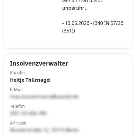
Genannten bleibt
unberührt.
- 13.05.2026 - (340 IN 57/26
(351))
Insolvenzverwalter
Kanzlei
Heitje Thürnagel
E-Mail
max.mustermann@kanzlei.de
Telefon
030 123 456 789
Adresse
Musterstraße 12, 10115 Berlin