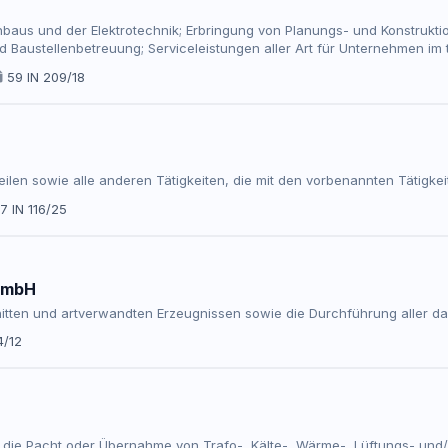
aus und der Elektrotechnik; Erbringung von Planungs- und Konstrukti
d Baustellenbetreuung; Serviceleistungen aller Art für Unternehmen im 
hen Anlagen und Maschinen für Unternehmen aller Art;.
59 IN 209/18
kteilen sowie alle anderen Tätigkeiten, die mit den vorbenannten Tätig
7 IN 116/25
 GmbH
hnitten und artverwandten Erzeugnissen sowie die Durchführung alle
4/12
, die Pacht oder Übernahme von Trafo-, Kälte-, Wärme-, Lüftungs- un