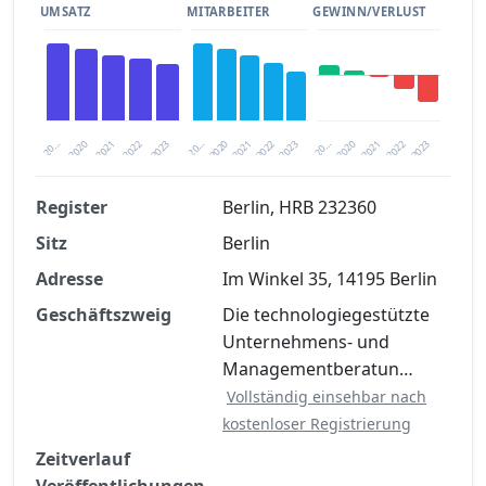
UMSATZ
MITARBEITER
GEWINN/VERLUST
2020
20…
2022
20…
2022
2023
2023
2020
20…
2022
2023
2020
2021
2021
2021
Register
Berlin, HRB 232360
Sitz
Berlin
Finanzkennzahlen nach kostenloser
Registrierung verfügbar
Adresse
Im Winkel 35, 14195 Berlin
Jetzt kostenlos registrieren
Geschäftszweig
Die technologiegestützte
Unternehmens- und
Managementberatun…
Vollständig einsehbar nach
kostenloser Registrierung
Zeitverlauf
Veröffentlichungen