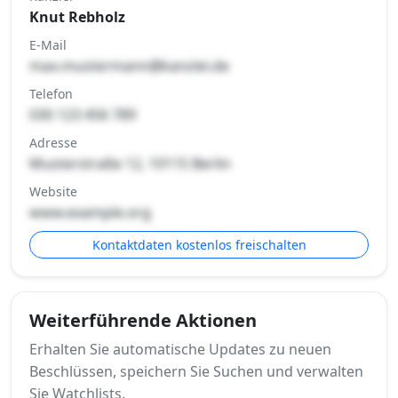
Knut Rebholz
E-Mail
max.mustermann@kanzlei.de
Telefon
030 123 456 789
Adresse
Musterstraße 12, 10115 Berlin
Website
www.example.org
Kontaktdaten kostenlos freischalten
Weiterführende Aktionen
Erhalten Sie automatische Updates zu neuen
Beschlüssen, speichern Sie Suchen und verwalten
Sie Watchlists.