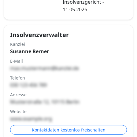
Insolvenzgericht -
11.05.2026
Insolvenzverwalter
Kanzlei
Susanne Berner
E-Mail
max.mustermann@kanzlei.de
Telefon
030 123 456 789
Adresse
Musterstraße 12, 10115 Berlin
Website
www.example.org
Kontaktdaten kostenlos freischalten