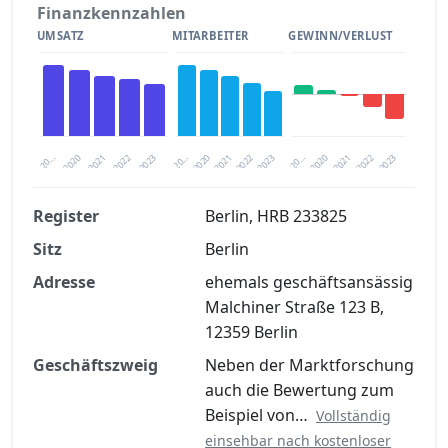
Finanzkennzahlen
UMSATZ
MITARBEITER
GEWINN/VERLUST
2020
20…
2022
20…
2022
2023
2023
2020
20…
2022
2023
2020
2021
2021
2021
Register
Berlin, HRB 233825
Sitz
Berlin
Finanzkennzahlen nach kostenloser
Registrierung verfügbar
Adresse
ehemals geschäftsansässig
Malchiner Straße 123 B,
Jetzt kostenlos registrieren
12359 Berlin
Geschäftszweig
Neben der Marktforschung
auch die Bewertung zum
Beispiel von…
Vollständig
einsehbar nach kostenloser