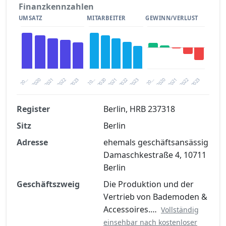
Finanzkennzahlen
UMSATZ
MITARBEITER
GEWINN/VERLUST
2020
20…
2022
20…
2022
2023
2023
2020
20…
2022
2023
2020
2021
2021
2021
Register
Berlin, HRB 237318
Sitz
Berlin
Finanzkennzahlen nach kostenloser
Registrierung verfügbar
Adresse
ehemals geschäftsansässig
Damaschkestraße 4, 10711
Jetzt kostenlos registrieren
Berlin
Geschäftszweig
Die Produktion und der
Vertrieb von Bademoden &
Accessoires.…
Vollständig
einsehbar nach kostenloser