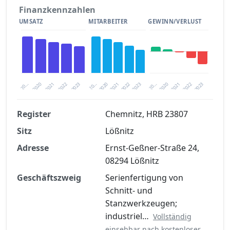
Finanzkennzahlen
UMSATZ
MITARBEITER
GEWINN/VERLUST
2020
20…
2022
20…
2022
2023
2023
2020
20…
2022
2023
2020
2021
2021
2021
Register
Chemnitz, HRB 23807
Sitz
Lößnitz
Finanzkennzahlen nach kostenloser
Registrierung verfügbar
Adresse
Ernst-Geßner-Straße 24,
08294 Lößnitz
Jetzt kostenlos registrieren
Geschäftszweig
Serienfertigung von
Schnitt- und
Stanzwerkzeugen;
industriel…
Vollständig
einsehbar nach kostenloser