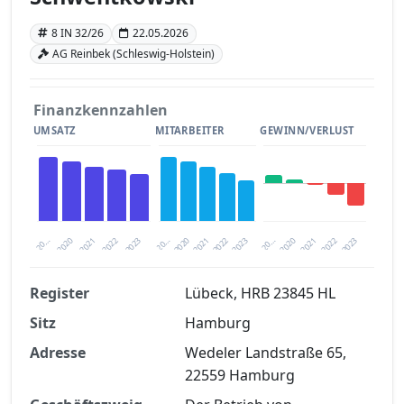
8 IN 32/26
22.05.2026
AG Reinbek (Schleswig-Holstein)
Finanzkennzahlen
UMSATZ
MITARBEITER
GEWINN/VERLUST
2020
20…
2022
20…
2022
2023
2023
2020
20…
2022
2023
2020
2021
2021
2021
Register
Lübeck, HRB 23845 HL
Sitz
Hamburg
Finanzkennzahlen nach kostenloser
Registrierung verfügbar
Adresse
Wedeler Landstraße 65,
22559 Hamburg
Jetzt kostenlos registrieren