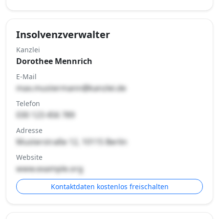
Insolvenzverwalter
Kanzlei
Dorothee Mennrich
E-Mail
max.mustermann@kanzlei.de
Telefon
030 123 456 789
Adresse
Musterstraße 12, 10115 Berlin
Website
www.example.org
Kontaktdaten kostenlos freischalten