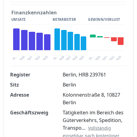
Finanzkennzahlen
UMSATZ
MITARBEITER
GEWINN/VERLUST
2020
20…
2022
20…
2022
2023
2023
2020
20…
2022
2023
2020
2021
2021
2021
Register
Berlin, HRB 239761
Sitz
Berlin
Finanzkennzahlen nach kostenloser
Registrierung verfügbar
Adresse
Kolonnenstraße 8, 10827
Berlin
Jetzt kostenlos registrieren
Geschäftszweig
Tätigkeiten im Bereich des
Güterverkehrs, Spedition,
Transpo…
Vollständig
einsehbar nach kostenloser