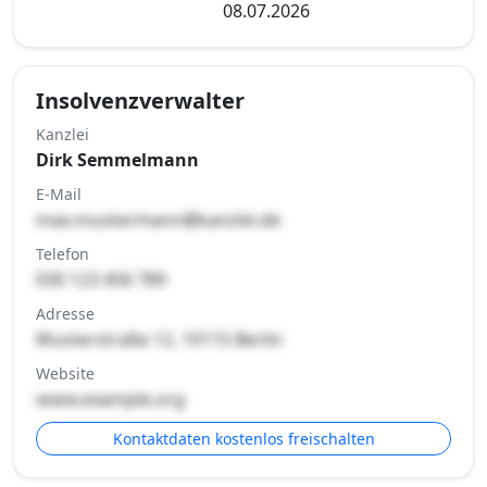
08.07.2026
Insolvenzverwalter
Kanzlei
Dirk Semmelmann
E-Mail
max.mustermann@kanzlei.de
Telefon
030 123 456 789
Adresse
Musterstraße 12, 10115 Berlin
Website
www.example.org
Kontaktdaten kostenlos freischalten