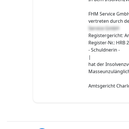
FHM Service GmbH,
vertreten durch d
Service GmbH
Registergericht: 
Register-Nr.: HRB 
- Schuldnerin -
|
hat der Insolvenzv
Masseunzulänglichk
Amtsgericht Charlo