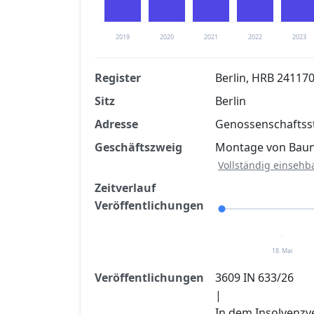
2019
2020
2021
2022
2023
Register
Berlin, HRB 24117
Sitz
Berlin
Finanzkennzahlen nach kostenloser Regis
Adresse
Genossenschaftsst
Jetzt kostenlos registrier
Geschäftszweig
Montage von Baun
Vollständig einsehb
Zeitverlauf
Veröffentlichungen
18. Mai
Veröffentlichungen
3609 IN 633/26
|
In dem Insolvenzv