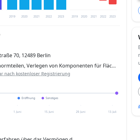
2019
2020
2021
2022
2023
2019
2020
2021
2022
2023
0
trierung verfügbar
raße 70, 12489 Berlin
en
ormteilen, Verlegen von Komponenten für Fläc…
ar nach kostenloser Registrierung
Eröffnung
Sonstiges
1. Juni
15. Juni
29. Juni
13. Juli
erfahren über das Vermögen d.