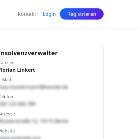
Kontakt
Login
Registrieren
Insolvenzverwalter
Kanzlei
Florian Linkert
E-Mail
max.mustermann@kanzlei.de
Telefon
030 123 456 789
Adresse
Musterstraße 12, 10115 Berlin
Website
www.example.org