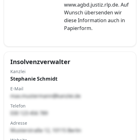
www.agbd.justiz.rlp.de. Auf
Wunsch übersenden wir
diese Information auch in
Papierform.
Insolvenzverwalter
Kanzlei
Stephanie Schmidt
E-Mail
max.mustermann@kanzlei.de
Telefon
030 123 456 789
Adresse
Musterstraße 12, 10115 Berlin