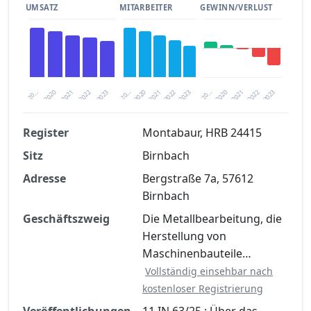
UMSATZ
MITARBEITER
GEWINN/VERLUST
2020
20…
2022
20…
2022
2023
2023
2020
20…
2022
2023
2020
2021
2021
2021
Register
Montabaur, HRB 24415
Sitz
Birnbach
Finanzkennzahlen nach kostenloser
Registrierung verfügbar
Adresse
Bergstraße 7a, 57612
Birnbach
Jetzt kostenlos registrieren
Geschäftszweig
Die Metallbearbeitung, die
Herstellung von
Maschinenbauteile…
Vollständig einsehbar nach
kostenloser Registrierung
Veröffentlichungen
11 IN 63/25 : Über das