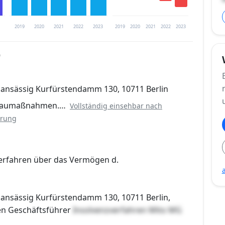
2019
2020
2021
2022
2023
2019
2020
2021
2022
2023
9
trierung verfügbar
ansässig Kurfürstendamm 130, 10711 Berlin
en
 Baumaßnahmen.…
Vollständig einsehbar nach
erung
erfahren über das Vermögen d.
ansässig Kurfürstendamm 130, 10711 Berlin,
en Geschäftsführer
Insolvenzverfahren Mito MG