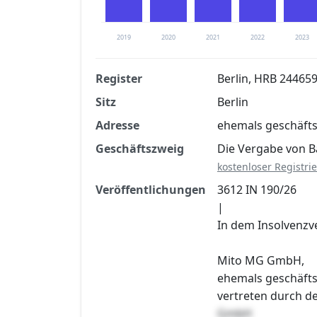
2019
2020
2021
2022
2023
Register
Berlin, HRB 24465
Sitz
Berlin
Finanzkennzahlen nach kostenloser Regis
Adresse
ehemals geschäfts
Jetzt kostenlos registrier
Geschäftszweig
Die Vergabe von
kostenloser Registri
Veröffentlichungen
3612 IN 190/26
|
In dem Insolvenzv
Mito MG GmbH,
ehemals geschäfts
vertreten durch d
GmbH