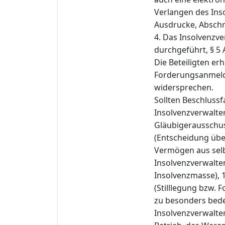
Verlangen des Ins
Ausdrucke, Abschr
4. Das Insolvenzve
durchgeführt, § 5 
Die Beteiligten er
Forderungsanmeldu
widersprechen.
Sollten Beschluss
Insolvenzverwalter
Gläubigerausschuss
(Entscheidung übe
Vermögen aus selb
Insolvenzverwalter
Insolvenzmasse), 
(Stilllegung bzw.
zu besonders bed
Insolvenzverwalte