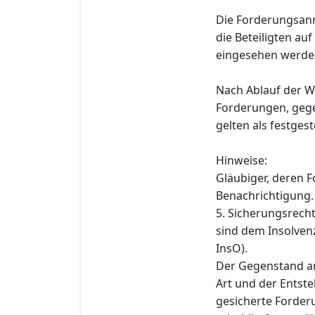
Die Forderungsan
die Beteiligten au
eingesehen werde
Nach Ablauf der W
Forderungen, gege
gelten als festgeste
Hinweise:
Gläubiger, deren F
Benachrichtigung.
5. Sicherungsrech
sind dem Insolvenz
InsO).
Der Gegenstand an
Art und der Entst
gesicherte Forderu