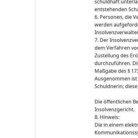
schuldhaft unterlä
entstehenden Schad
6. Personen, die 
werden aufgeforde
Insolvenzverwalter 
7. Der Insolvenzve
dem Verfahren vo
Zustellung des Er
durchzuführen. Di
Maßgabe des § 173
Ausgenommen ist d
Schuldnerin; diese
Die öffentlichen 
Insolvenzgericht.
8. Hinweis:
Die in einem elek
Kommunikationssys