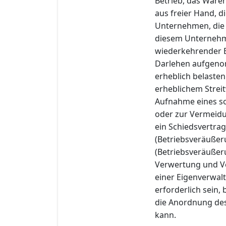
Betrieb, das Ware
aus freier Hand, d
Unternehmen, die 
diesem Unternehme
wiederkehrender E
Darlehen aufgeno
erheblich belasten
erheblichem Stre
Aufnahme eines so
oder zur Vermeidun
ein Schiedsvertrag
(Betriebsveräußer
(Betriebsveräußer
Verwertung und Ve
einer Eigenverwal
erforderlich sein,
die Anordnung des
kann.