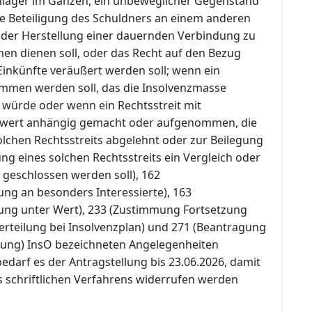
nlager im Ganzen, ein unbeweglicher Gegenstand
ie Beteiligung des Schuldners an einem anderen
der Herstellung einer dauernden Verbindung zu
n dienen soll, oder das Recht auf den Bezug
inkünfte veräußert werden soll; wenn ein
mmen werden soll, das die Insolvenzmasse
 würde oder wenn ein Rechtsstreit mit
itwert anhängig gemacht oder aufgenommen, die
lchen Rechtsstreits abgelehnt oder zur Beilegung
g eines solchen Rechtsstreits ein Vergleich oder
 geschlossen werden soll), 162
ung an besonders Interessierte), 163
ung unter Wert), 233 (Zustimmung Fortsetzung
rteilung bei Insolvenzplan) und 271 (Beantragung
tung) InsO bezeichneten Angelegenheiten
 bedarf es der Antragstellung bis 23.06.2026, damit
 schriftlichen Verfahrens widerrufen werden