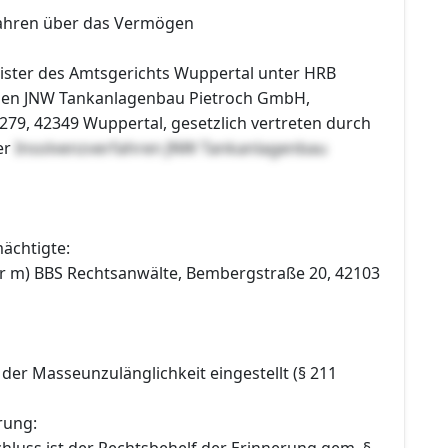
fahren über das Vermögen
ister des Amtsgerichts Wuppertal unter HRB
nen JNW Tankanlagenbau Pietroch GmbH,
279, 42349 Wuppertal, gesetzlich vertreten durch
er
Insolvenzverfahren JNW Tankanlagenbau
ächtigte:
r m) BBS Rechtsanwälte, Bembergstraße 20, 42103
der Masseunzulänglichkeit eingestellt (§ 211
rung:
hluss ist der Rechtsbehelf der Erinnerung gem. §