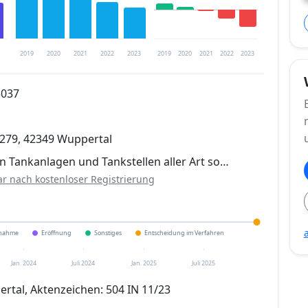
2019
2020
2021
2022
2023
2019
2020
2021
2022
2023
5037
trierung verfügbar
 279, 42349 Wuppertal
en
n Tankanlagen und Tankstellen aller Art so…
ar nach kostenloser Registrierung
ßnahme
Eröffnung
Sonstiges
Entscheidung im Verfahren
Jan. 2024
Juli 2024
Jan. 2025
Juli 2025
rtal, Aktenzeichen: 504 IN 11/23