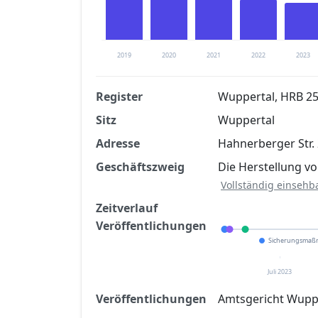
2019
2020
2021
2022
2023
Register
Wuppertal, HRB 2
Sitz
Wuppertal
Finanzkennzahlen nach kostenloser Regis
Adresse
Hahnerberger Str.
Jetzt kostenlos registrier
Geschäftszweig
Die Herstellung vo
Vollständig einsehb
Zeitverlauf
Veröffentlichungen
Sicherungsma
Juli 2023
Veröffentlichungen
Amtsgericht Wuppe