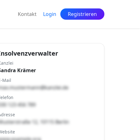
Kontakt
Login
Registrieren
Insolvenzverwalter
Kanzlei
Sandra Krämer
E-Mail
max.mustermann@kanzlei.de
Telefon
030 123 456 789
Adresse
Musterstraße 12, 10115 Berlin
Website
www.example.org