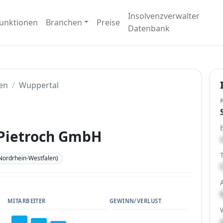
Insolvenzverwalter
unktionen
Branchen
Preise
Datenbank
en
Wuppertal
Pietroch GmbH
Nordrhein-Westfalen)
MITARBEITER
GEWINN/VERLUST