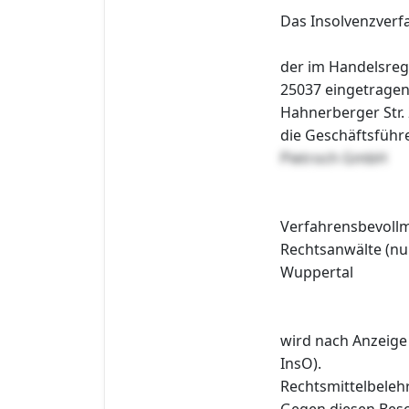
Das Insolvenzver
der im Handelsreg
25037 eingetrage
Hahnerberger Str. 
die Geschäftsführ
Pietroch GmbH
Verfahrensbevollm
Rechtsanwälte (nu
Wuppertal
wird nach Anzeige 
InsO).
Rechtsmittelbeleh
Gegen diesen Besc