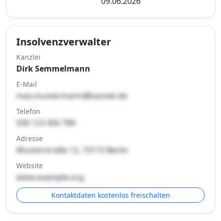
09.06.2026
Insolvenzverwalter
Kanzlei
Dirk Semmelmann
E-Mail
max.mustermann@kanzlei.de
Telefon
030 123 456 789
Adresse
Musterstraße 12, 10115 Berlin
Website
www.example.org
Kontaktdaten kostenlos freischalten