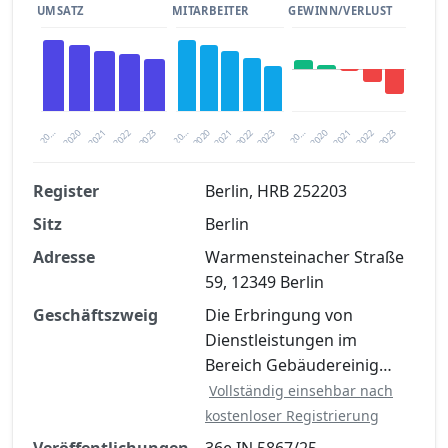
UMSATZ
MITARBEITER
GEWINN/VERLUST
2020
20…
2022
20…
2022
2023
2023
2020
20…
2022
2023
2020
2021
2021
2021
Register
Berlin, HRB 252203
Sitz
Berlin
Finanzkennzahlen nach kostenloser
Registrierung verfügbar
Adresse
Warmensteinacher Straße
59, 12349 Berlin
Jetzt kostenlos registrieren
Geschäftszweig
Die Erbringung von
Dienstleistungen im
Bereich Gebäudereinig…
Vollständig einsehbar nach
kostenloser Registrierung
Veröffentlichungen
36e IN 5867/25