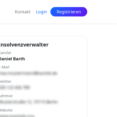
Kontakt
Login
Registrieren
Insolvenzverwalter
Kanzlei
Daniel Barth
E-Mail
max.mustermann@kanzlei.de
Telefon
030 123 456 789
Adresse
Musterstraße 12, 10115 Berlin
Website
www.example.org