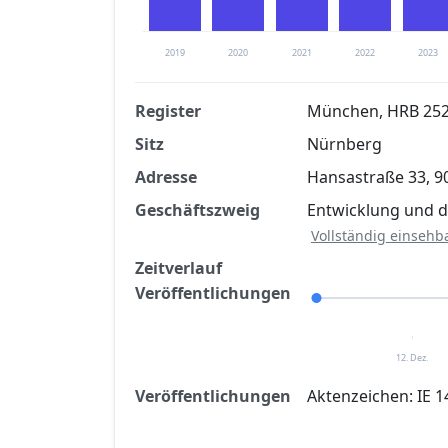
2019
2020
2021
2022
2023
Register
München, HRB 25
Sitz
Nürnberg
Finanzkennzahlen nach kostenloser Regis
Adresse
Hansastraße 33, 
Jetzt kostenlos registrier
Geschäftszweig
Entwicklung und d
Vollständig einsehb
Zeitverlauf
Veröffentlichungen
12. Dez.
Veröffentlichungen
Aktenzeichen: IE 1