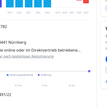
2019
2020
2021
2022
2023
2019
2020
2021
2022
2023
2782
trierung verfügbar
90441 Nürnberg
en
ie online oder im Direktvertrieb betriebene…
ar nach kostenloser Registrierung
Sicherungsmaßnahme
Eröffnung
26. Dez.
9. Jan.
23. Jan.
491/22