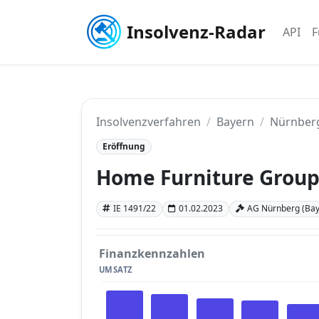
Insolvenz-Radar
API
F
Insolvenzverfahren
Bayern
Nürnber
Eröffnung
Home Furniture Grou
IE 1491/22
01.02.2023
AG Nürnberg (Bay
Finanzkennzahlen
UMSATZ