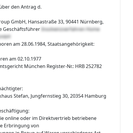
über den Antrag d.
roup GmbH, Hansastraße 33, 90441 Nürnberg,
ie Geschäftsführer
Insolvenzverfahren Home
 GmbH
eboren am 28.06.1984, Staatsangehörigkeit:
oren am 02.10.1977
Amtsgericht München Register-Nr.: HRB 252782
ächtigter:
haus Stefan, Jungfernstieg 30, 20354 Hamburg
schäftigung:
e online oder im Direktvertrieb betriebene
e Erbringung von
tungen in Bezug auf Waren verschiedener Art,