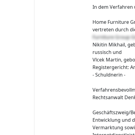
In dem Verfahren 
Home Furniture G
vertreten durch d
Furniture Group
Nikitin Mikhail, g
russisch und
Vlcek Martin, geb
Registergericht: 
- Schuldnerin -
Verfahrensbevollm
Rechtsanwalt Denk
Geschäftszweig/Be
Entwicklung und di
Vermarktung sowi
Internetdienstleis