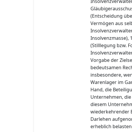
Insolvenzverwalter
Gläubigerausschuss
(Entscheidung übe
Vermögen aus selb
Insolvenzverwalter
Insolvenzmasse), 
(Stilllegung bzw.
Insolvenzverwalter
Vorgabe der Ziels
bedeutsamen Rech
insbesondere, wen
Warenlager im Gan
Hand, die Beteili
Unternehmen, die 
diesem Unternehme
wiederkehrender E
Darlehen aufgeno
erheblich belasten