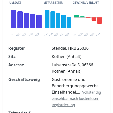
UMSATZ
MITARBEITER
GEWINN/VERLUST
2020
20…
2022
20…
2022
2023
2023
2020
20…
2022
2023
2020
2021
2021
2021
Register
Stendal, HRB 26036
Sitz
Köthen (Anhalt)
Finanzkennzahlen nach kostenloser
Registrierung verfügbar
Adresse
Luisenstraße 5, 06366
Köthen (Anhalt)
Jetzt kostenlos registrieren
Geschäftszweig
Gastronomie und
Beherbergungsgewerbe,
Einzelhandel.…
Vollständig
einsehbar nach kostenloser
Registrierung
Zeitverlauf