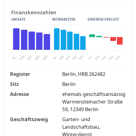
Finanzkennzahlen
UMSATZ
MITARBEITER
GEWINN/VERLUST
2020
20…
2022
20…
2022
2023
2023
2020
20…
2022
2023
2020
2021
2021
2021
Register
Berlin, HRB 262482
Sitz
Berlin
Finanzkennzahlen nach kostenloser
Registrierung verfügbar
Adresse
ehemals geschäftsansässig
Warmensteinacher Straße
Jetzt kostenlos registrieren
59, 12349 Berlin
Geschäftszweig
Garten- und
Landschaftsbau,
Winterdienst,