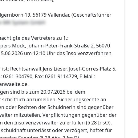
lgernborn 19, 56179 Vallendar, (Geschäftsführer
en MK System GmbH
chtigte des Vertreters zu 1.:
pers Mock, Johann-Peter-Frank-Straße 2, 56070
15.06.2026 um 12:10 Uhr das Insolvenzverfahren
ist: Rechtsanwalt Jens Lieser, Josef-Görres-Platz 5,
.: 0261-304790, Fax: 0261-9114729, E-Mail:
anwaelte.de.
gen sind bis zum 20.07.2026 bei dem
r schriftlich anzumelden. Sicherungsrechte an
n oder Rechten der Schuldnerin sind gegenüber
alter mitzuteilen, Verpflichtungen gegenüber der
n den Insolvenzverwalter zu erfüllen (§ 28 InsO).
 schuldhaft unterlässt oder verzögert, haftet für
henden Schaden (§ 28 Abs. 2 InsO).