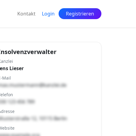
Kontakt
Login
Registrieren
Insolvenzverwalter
Kanzlei
Jens Lieser
E-Mail
max.mustermann@kanzlei.de
Telefon
030 123 456 789
Adresse
Musterstraße 12, 10115 Berlin
Website
www.example.org