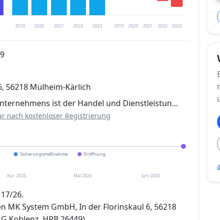
2019
2020
2021
2022
2023
2019
2020
2021
2022
2023
49
trierung verfügbar
 6, 56218 Mülheim-Kärlich
en
ternehmens ist der Handel und Dienstleistun…
ar nach kostenloser Registrierung
Sicherungsmaßnahme
Eröffnung
Apr. 2026
Mai 2026
Juni 2026
 17/26.
 MK System GmbH, In der Florinskaul 6, 56218
AG Koblenz, HRB 26449),