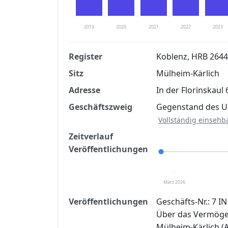
2019
2020
2021
2022
2023
Register
Koblenz, HRB 264
Sitz
Mülheim-Kärlich
Finanzkennzahlen nach kostenloser Regis
Adresse
In der Florinskaul
Jetzt kostenlos registrier
Geschäftszweig
Gegenstand des Un
Vollständig einsehb
Zeitverlauf
Veröffentlichungen
März 2026
Veröffentlichungen
Geschäfts-Nr.: 7 IN
Über das Vermögen
Mülheim-Kärlich (