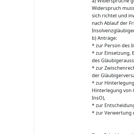
a) Widersprüche g
Widerspruch muss
sich richtet und 
nach Ablauf der Fris
Insolvenzgläubiger
b) Anträge:
* zur Person des I
* zur Einsetzung,
des Gläubigerauss
* zur Zwischenre
der Gläubigervers
* zur Hinterlegun
Hinterlegung von 
InsO),
* zur Entscheidun
* zur Verwertung 