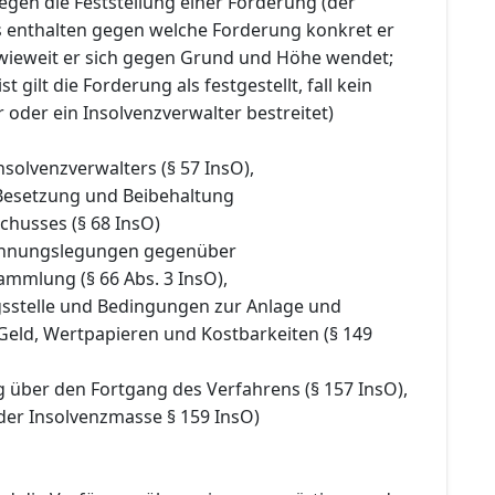
egen die Feststellung einer Forderung (der
 enthalten gegen welche Forderung konkret er
inwieweit er sich gegen Grund und Höhe wendet;
t gilt die Forderung als festgestellt, fall kein
 oder ein Insolvenzverwalter bestreitet)
nsolvenzverwalters (§ 57 InsO),
 Besetzung und Beibehaltung
chusses (§ 68 InsO)
chnungslegungen gegenüber
ammlung (§ 66 Abs. 3 InsO),
gsstelle und Bedingungen zur Anlage und
Geld, Wertpapieren und Kostbarkeiten (§ 149
g über den Fortgang des Verfahrens (§ 157 InsO),
der Insolvenzmasse § 159 InsO)