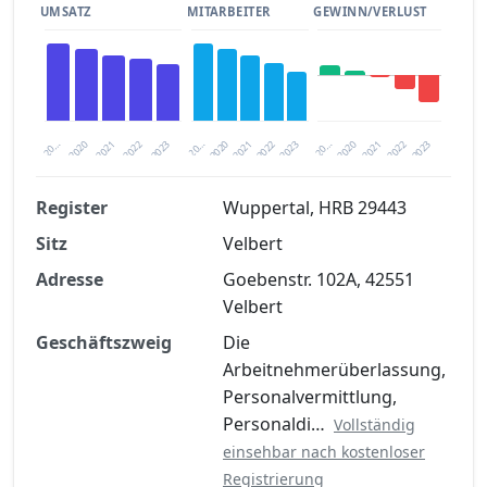
UMSATZ
MITARBEITER
GEWINN/VERLUST
2020
20…
2022
20…
2022
2023
2023
2020
20…
2022
2023
2020
2021
2021
2021
Register
Wuppertal, HRB 29443
Sitz
Velbert
Finanzkennzahlen nach kostenloser
Registrierung verfügbar
Adresse
Goebenstr. 102A, 42551
Velbert
Jetzt kostenlos registrieren
Geschäftszweig
Die
Arbeitnehmerüberlassung,
Personalvermittlung,
Personaldi…
Vollständig
einsehbar nach kostenloser
Registrierung