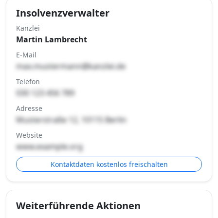
Insolvenzverwalter
Kanzlei
Martin Lambrecht
E-Mail
max.mustermann@kanzlei.de
Telefon
030 123 456 789
Adresse
Musterstraße 12, 10115 Berlin
Website
www.example.org
Kontaktdaten kostenlos freischalten
Weiterführende Aktionen