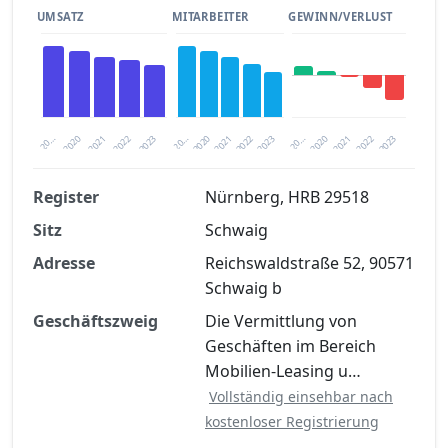
UMSATZ
MITARBEITER
GEWINN/VERLUST
2020
20…
2022
20…
2022
2023
2023
2020
20…
2022
2023
2020
2021
2021
2021
Register
Nürnberg, HRB 29518
Sitz
Schwaig
Finanzkennzahlen nach kostenloser
Registrierung verfügbar
Adresse
Reichswaldstraße 52, 90571
Schwaig b
Jetzt kostenlos registrieren
Geschäftszweig
Die Vermittlung von
Geschäften im Bereich
Mobilien-Leasing u…
Vollständig einsehbar nach
kostenloser Registrierung