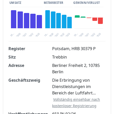
UMSATZ
MITARBEITER
GEWINN/VERLUST
2020
20…
2022
20…
2022
2023
2023
2020
20…
2022
2023
2020
2021
2021
2021
Register
Potsdam, HRB 30379 P
Sitz
Trebbin
Finanzkennzahlen nach kostenloser
Registrierung verfügbar
Adresse
Berliner Freiheit 2, 10785
Berlin
Jetzt kostenlos registrieren
Geschäftszweig
Die Erbringung von
Dienstleistungen im
Bereich der Luftfahrt…
Vollständig einsehbar nach
kostenloser Registrierung
Veröffentlichungen
650 IN 92/26