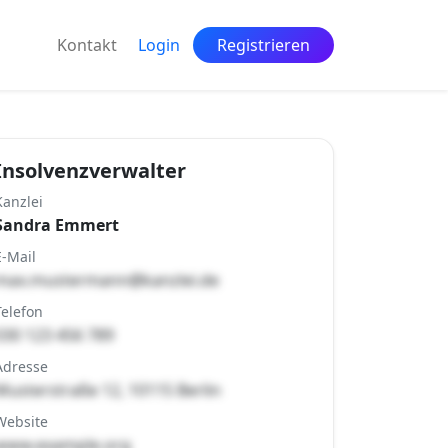
Kontakt
Login
Registrieren
Insolvenzverwalter
Kanzlei
Sandra Emmert
E-Mail
max.mustermann@kanzlei.de
Telefon
030 123 456 789
Adresse
Musterstraße 12, 10115 Berlin
Website
www.example.org