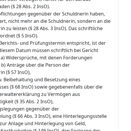
en (§ 28 Abs. 2 InsO).
pflichtungen gegenüber der Schuldnerin haben,
rt, nicht mehr an die Schuldnerin, sondern an die
n zu leisten (§ 28 Abs. 3 InsO). Das schriftliche
ordnet (§ 5 InsO).
Berichts- und Prüfungstermin entspricht, ist der
 diesem Datum müssen schriftlich bei Gericht
 a) Widersprüche, mit denen Forderungen
 b) Anträge über die Person der
in (§ 57 InsO),
w. Beibehaltung und Besetzung eines
ses (§ 68 InsO) sowie gegebenenfalls über die
Verwaltererklärung zu Vermögen aus
igkeit (§ 35 Abs. 2 InsO),
slegungen gegenüber der
ng (§ 66 Abs. 3 InsO), eine Hinterlegungsstelle
ur Anlage und Hinterlegung von Geld,
Kostbarkeiten (§ 149 InsO), den Fortgang des