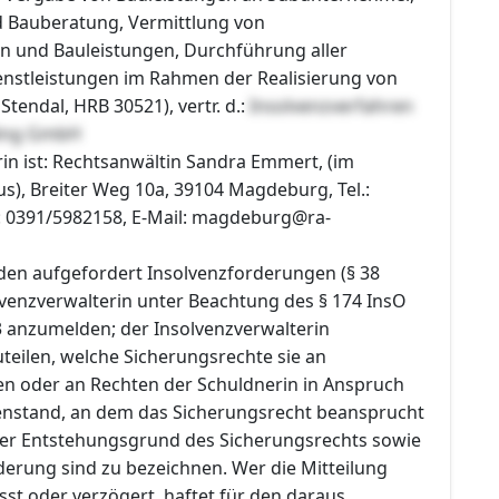
 Bauberatung, Vermittlung von
n und Bauleistungen, Durchführung aller
enstleistungen im Rahmen der Realisierung von
Stendal, HRB 30521), vertr. d.:
Insolvenzverfahren
ding GmbH
in ist: Rechtsanwältin Sandra Emmert, (im
), Breiter Weg 10a, 39104 Magdeburg, Tel.:
: 0391/5982158, E-Mail: magdeburg@ra-
den aufgefordert Insolvenzforderungen (§ 38
lvenzverwalterin unter Beachtung des § 174 InsO
3 anzumelden; der Insolvenzverwalterin
teilen, welche Sicherungsrechte sie an
n oder an Rechten der Schuldnerin in Anspruch
nstand, an dem das Sicherungsrecht beansprucht
 der Entstehungsgrund des Sicherungsrechts sowie
derung sind zu bezeichnen. Wer die Mitteilung
sst oder verzögert, haftet für den daraus