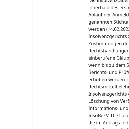
Die Insolvenztabe
innerhalb des erst
Ablauf der Anmeld
genannten Stichtag
werden (14.02.2023)
Insolvenzgerichts z
Zustimmungen der
Rechtshandlungen n
einberufene Gläub
wenn bis zu dem St
Berichts- und Prü
erhoben werden. De
Rechtsmittelbelehr
Insolvenzgerichts
Löschung von Verö
Informations- und
InsoBekV. Die Lösc
die im Antrags- od