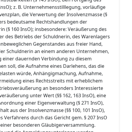
InsO); z. B. Unternehmensstilllegung, vorläufige
lvenzplan, die Verwertung der Insolvenzmasse (§
ders bedeutsame Rechtshandlungen der
rin (§ 160 InsO); insbesondere: Veräußerung des
 des Betriebs der Schuldnerin, des Warenlagers
unbeweglichen Gegenstandes aus freier Hand,
 der Schuldnerin an einem anderen Unternehmen,
ng einer dauernden Verbindung zu diesem
n soll, die Aufnahme eines Darlehens, das die
belasten würde, Anhängigmachung, Aufnahme,
rmeidung eines Rechtsstreits mit erheblichem
etriebsveräußerung an besonders Interessierte
veräußerung unter Wert (§§ 162, 163 InsO), eine
nordnung einer Eigenverwaltung (§ 271 InsO),
alt aus der Insolvenzmasse (§§ 100, 101 InsO),
es Verfahrens durch das Gericht gem. § 207 InsO
 einer besonderen Gläubigerversammlung.