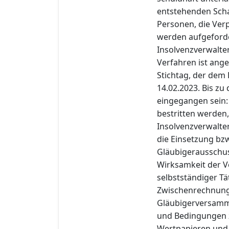
entstehenden Schad
Personen, die Ver
werden aufgeforde
Insolvenzverwalteri
Verfahren ist ange
Stichtag, der dem 
14.02.2023. Bis zu
eingegangen sein:
bestritten werden,
Insolvenzverwalter
die Einsetzung bz
Gläubigerausschus
Wirksamkeit der 
selbstständiger Tät
Zwischenrechnung
Gläubigerversammlu
und Bedingungen z
Wertpapieren und 