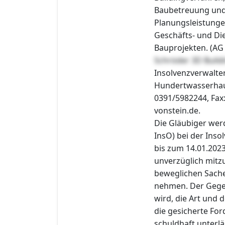
Baubetreuung und
Planungsleistunge
Geschäfts- und Di
Bauprojekten. (AG 
Schröder 3D Buil
Insolvenzverwalter
Hundertwasserhaus
0391/5982244, Fax
vonstein.de.
Die Gläubiger wer
InsO) bei der Inso
bis zum 14.01.202
unverzüglich mitzu
beweglichen Sache
nehmen. Der Gege
wird, die Art und
die gesicherte For
schuldhaft unterlä