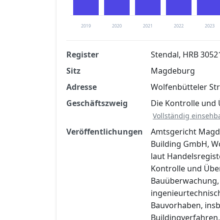
2019
2020
2021
2022
2023
Register
Stendal, HRB 3052
Sitz
Magdeburg
Finanzkennzahlen nach kostenloser Regis
Adresse
Wolfenbütteler St
Jetzt kostenlos registrier
Geschäftszweig
Die Kontrolle un
Vollständig einsehb
Veröffentlichungen
Amtsgericht Magd
Building GmbH, Wo
laut Handelsregis
Kontrolle und Üb
Bauüberwachung, 
ingenieurtechnisc
Bauvorhaben, insb
Buildingverfahren