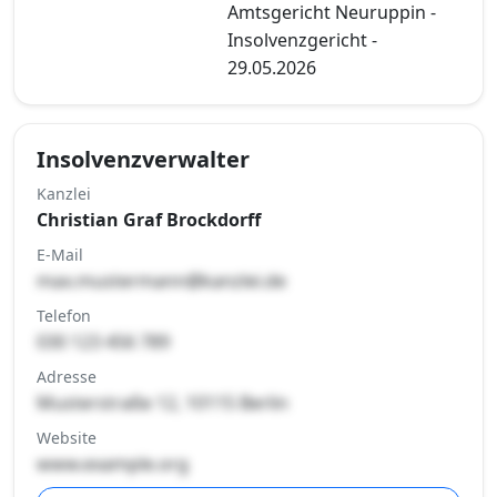
Amtsgericht Neuruppin -
Insolvenzgericht -
29.05.2026
Insolvenzverwalter
Kanzlei
Christian Graf Brockdorff
E-Mail
max.mustermann@kanzlei.de
Telefon
030 123 456 789
Adresse
Musterstraße 12, 10115 Berlin
Website
www.example.org