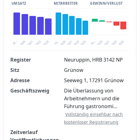
UMSATZ
MITARBEITER
GEWINN/VERLUST
2020
20…
2022
20…
2022
2023
2023
2020
20…
2022
2023
2020
2021
2021
2021
Register
Neuruppin, HRB 3142 NP
Sitz
Grünow
Finanzkennzahlen nach kostenloser
Registrierung verfügbar
Adresse
Seeweg 1, 17291 Grünow
Jetzt kostenlos registrieren
Geschäftszweig
Die Überlassung von
Arbeitnehmern und die
Führung gastronomi…
Vollständig einsehbar nach
kostenloser Registrierung
Zeitverlauf
Veröffentlichungen