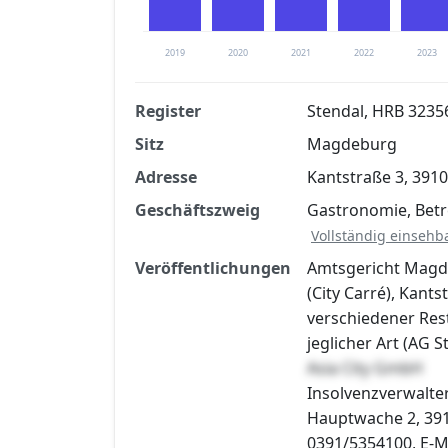
2019
2020
2021
2022
2023
Register
Stendal, HRB 3235
Sitz
Magdeburg
Finanzkennzahlen nach kostenloser Regis
Adresse
Kantstraße 3, 39
Jetzt kostenlos registrier
Geschäftszweig
Gastronomie, Betr
Vollständig einsehb
Veröffentlichungen
Amtsgericht Magd
(City Carré), Kan
verschiedener Res
jeglicher Art (AG S
Asia City GmbH
Insolvenzverwalter
Hauptwache 2, 391
0391/5354100, E-Ma