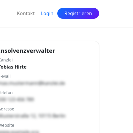
Kontakt
Login
Registrieren
Insolvenzverwalter
Kanzlei
Tobias Hirte
E-Mail
max.mustermann@kanzlei.de
Telefon
030 123 456 789
Adresse
Musterstraße 12, 10115 Berlin
Website
www.example.org