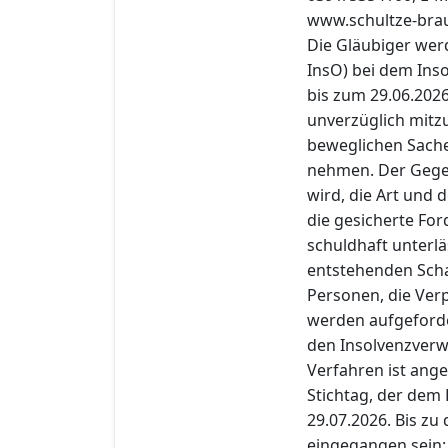
www.schultze-bra
Die Gläubiger wer
InsO) bei dem Ins
bis zum 29.06.202
unverzüglich mitzu
beweglichen Sache
nehmen. Der Gege
wird, die Art und
die gesicherte For
schuldhaft unterlä
entstehenden Schad
Personen, die Ver
werden aufgeforde
den Insolvenzverwal
Verfahren ist ange
Stichtag, der dem 
29.07.2026. Bis zu
eingegangen sein: