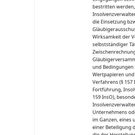
bestritten werden,
Insolvenzverwalter
die Einsetzung bz
Gläubigerausschus
Wirksamkeit der 
selbstständiger Tät
Zwischenrechnung
Gläubigerversammlu
und Bedingungen z
Wertpapieren und 
Verfahrens (§ 157 
Fortführung, Inso
159 InsO), beson
Insolvenzverwalte
Unternehmens oder
im Ganzen, eines 
einer Beteiligung
die der Herstellu