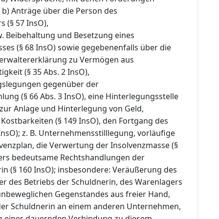
 b) Anträge über die Person des
s (§ 57 InsO),
w. Beibehaltung und Besetzung eines
ses (§ 68 InsO) sowie gegebenenfalls über die
Verwaltererklärung zu Vermögen aus
igkeit (§ 35 Abs. 2 InsO),
slegungen gegenüber der
ng (§ 66 Abs. 3 InsO), eine Hinterlegungsstelle
ur Anlage und Hinterlegung von Geld,
Kostbarkeiten (§ 149 InsO), den Fortgang des
InsO); z. B. Unternehmensstilllegung, vorläufige
lvenzplan, die Verwertung der Insolvenzmasse (§
ders bedeutsame Rechtshandlungen der
rin (§ 160 InsO); insbesondere: Veräußerung des
 des Betriebs der Schuldnerin, des Warenlagers
unbeweglichen Gegenstandes aus freier Hand,
 der Schuldnerin an einem anderen Unternehmen,
ng einer dauernden Verbindung zu diesem