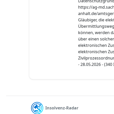
Datenschutzgrund
https://ag-md.sac
anhalt.de/amtsger
Gläubiger, die el
Übermittlungswege
können, werden da
über einen solche
elektronischen Zus
elektronischen Zus
Zivilprozessordnu
- 28.05.2026 - (340
Insolvenz-Radar