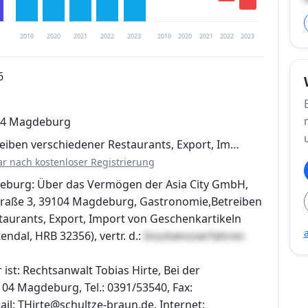
2019
2020
2021
2022
2023
2019
2020
2021
2022
2023
6
trierung verfügbar
104 Magdeburg
en
eiben verschiedener Restaurants, Export, Im…
ar nach kostenloser Registrierung
eburg: Über das Vermögen der Asia City GmbH,
tstraße 3, 39104 Magdeburg, Gastronomie,Betreiben
taurants, Export, Import von Geschenkartikeln
tendal, HRB 32356), vertr. d.:
Insolvenzverfahren
 ist: Rechtsanwalt Tobias Hirte, Bei der
04 Magdeburg, Tel.: 0391/53540, Fax:
il: THirte@schultze-braun.de, Internet: