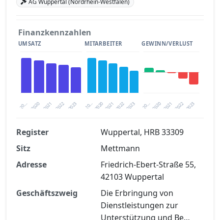
AG Wuppertal (Nordrhein-Westfalen)
Finanzkennzahlen
UMSATZ
MITARBEITER
GEWINN/VERLUST
2020
20…
2022
20…
2022
2023
2023
2020
20…
2022
2023
2020
2021
2021
2021
Register
Wuppertal, HRB 33309
Sitz
Mettmann
Finanzkennzahlen nach kostenloser
Registrierung verfügbar
Adresse
Friedrich-Ebert-Straße 55,
42103 Wuppertal
Jetzt kostenlos registrieren
Geschäftszweig
Die Erbringung von
Dienstleistungen zur
Unterstützung und Be…