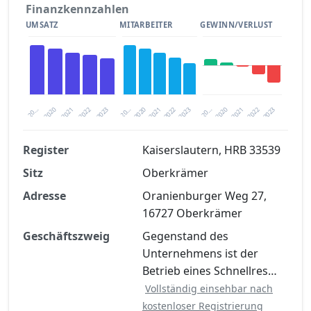
Finanzkennzahlen
UMSATZ
MITARBEITER
GEWINN/VERLUST
2020
20…
2022
20…
2022
2023
2023
2020
20…
2022
2023
2020
2021
2021
2021
Register
Kaiserslautern, HRB 33539
Sitz
Oberkrämer
Finanzkennzahlen nach kostenloser
Registrierung verfügbar
Adresse
Oranienburger Weg 27,
16727 Oberkrämer
Jetzt kostenlos registrieren
Geschäftszweig
Gegenstand des
Unternehmens ist der
Betrieb eines Schnellres…
Vollständig einsehbar nach
kostenloser Registrierung