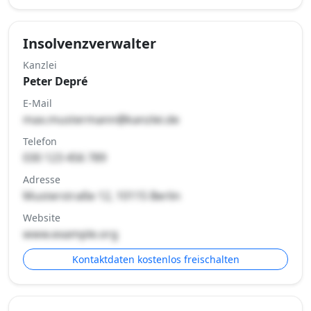
Insolvenzverwalter
Kanzlei
Peter Depré
E-Mail
max.mustermann@kanzlei.de
Telefon
030 123 456 789
Adresse
Musterstraße 12, 10115 Berlin
Website
www.example.org
Kontaktdaten kostenlos freischalten