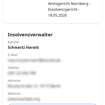
Amtsgericht Nürnberg -
Insolvenzgericht -
18.05.2026
Insolvenzverwalter
Kanzlei
Schwartz Harald
E-Mail
max.mustermann@kanzlei.de
Telefon
030 123 456 789
Adresse
Musterstraße 12, 10115 Berlin
Website
www.example.org