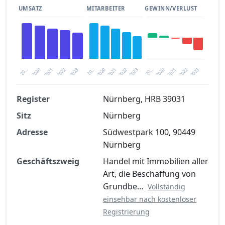
UMSATZ
MITARBEITER
GEWINN/VERLUST
2020
20…
2022
20…
2022
2023
2023
2020
20…
2022
2023
2020
2021
2021
2021
Register
Nürnberg, HRB 39031
Sitz
Nürnberg
Finanzkennzahlen nach kostenloser
Registrierung verfügbar
Adresse
Südwestpark 100, 90449
Nürnberg
Jetzt kostenlos registrieren
Geschäftszweig
Handel mit Immobilien aller
Art, die Beschaffung von
Grundbe…
Vollständig
einsehbar nach kostenloser
Registrierung